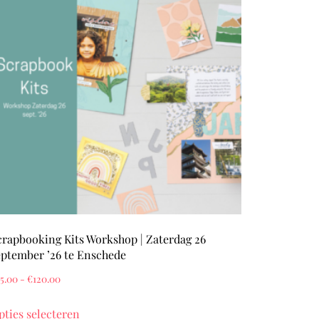
crapbooking Kits Workshop | Zaterdag 26
eptember ’26 te Enschede
Prijsklasse:
5.00
-
€
120.00
€55.00
Dit
pties selecteren
tot