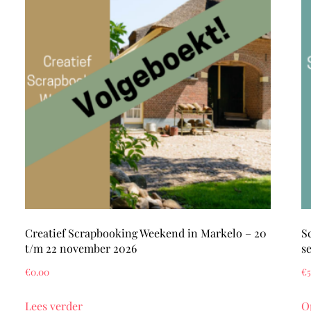
Creatief Scrapbooking Weekend in Markelo – 20
S
t/m 22 november 2026
s
€
0.00
€
5
Lees verder
O