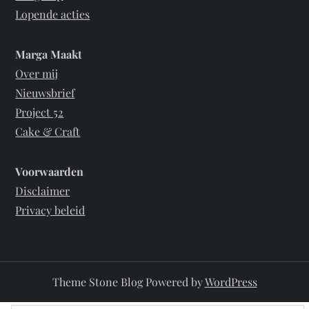
Lopende acties
e
Marga Maakt
n
Over mij
p
Nieuwsbrief
Project 52
a
Cake & Craft
g
Voorwaarden
i
Disclaimer
Privacy beleid
n
e
Theme Stone Blog Powered by
WordPress
r