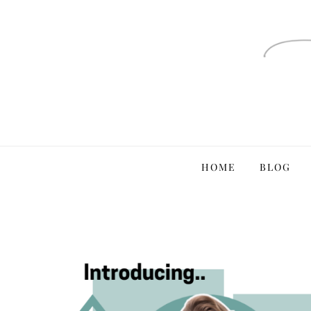
Ga
naar
de
inhoud
HOME
BLOG