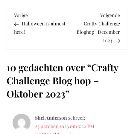
B
Vorig
Volge
Vorige
Volgende
bericht
berich
Halloween is almost
Crafty Challenge
e
here!
Bloghop | December
2023
r
i
10 gedachten over “
Crafty
c
Challenge Blog hop –
h
Oktober 2023
”
t
n
Shel Anderson
schreef:
23 oktober 2023 om 5:22 PM
a