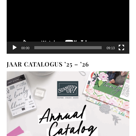
00:00
09:13
JAAR CATALOGUS ’25 – ’26