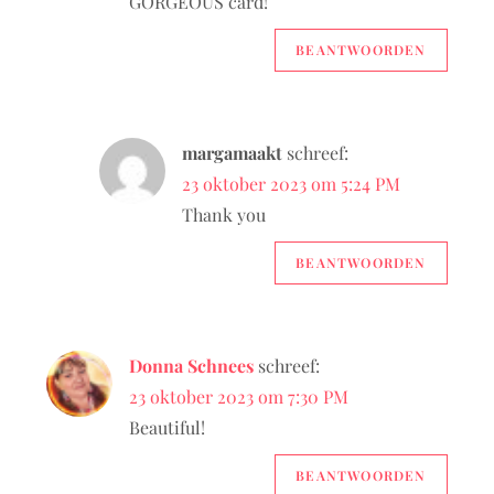
GORGEOUS card!
v
BEANTWOORDEN
i
g
margamaakt
schreef:
a
23 oktober 2023 om 5:24 PM
Thank you
t
BEANTWOORDEN
i
e
Donna Schnees
schreef:
23 oktober 2023 om 7:30 PM
Beautiful!
BEANTWOORDEN