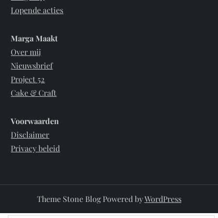
Lopende acties
e
Marga Maakt
n
Over mij
p
Nieuwsbrief
Project 52
a
Cake & Craft
g
Voorwaarden
i
Disclaimer
Privacy beleid
n
e
Theme Stone Blog Powered by
WordPress
r