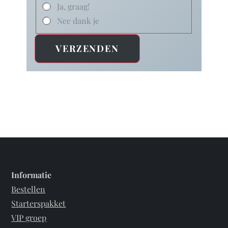
Ja, graag!
Nee dank je
VERZENDEN
Informatie
Bestellen
Starterspakket
VIP groep