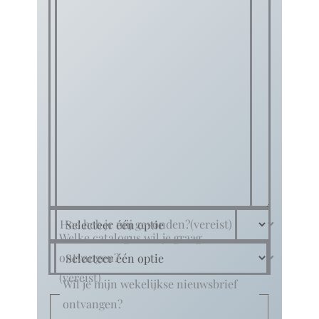
Hoe heb je mij gevonden?
(vereist)
Welke catalogus wil je graag
ontvangen?
(vereist)
Wil je mijn wekelijkse nieuwsbrief
ontvangen?