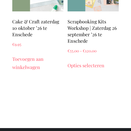
Cake & Craft zaterdag
Scrapbooking Kits
10 oktober ’26 te
Workshop | Zaterdag 26
Enschede
september ’26 te
Enschede
€
9.95
Prijsklasse:
€
55.00
-
€
120.00
Toevoegen aan
€55.00
Dit
Opties selecteren
winkelwagen
tot
product
€120.00
heeft
meerdere
variaties.
Deze
optie
kan
gekozen