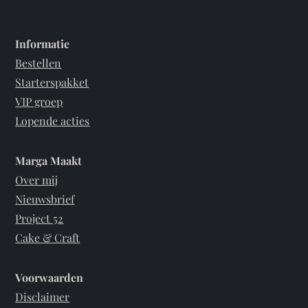
worden
op
Informatie
de
Bestellen
productpagi
Starterspakket
VIP groep
Lopende acties
Marga Maakt
Over mij
Nieuwsbrief
Project 52
Cake & Craft
Voorwaarden
Disclaimer