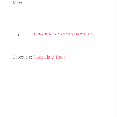
€
5.99
Scrapbooking
TOEVOEGEN AAN WINKELWAGEN
Sketch
Book
|
Categorie:
Tutorials & Tools
Najaar
'25
aantal