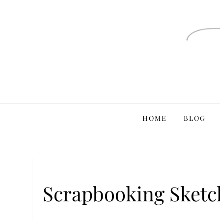
Ga
naar
de
inhoud
HOME
BLOG
Scrapbooking Sketch