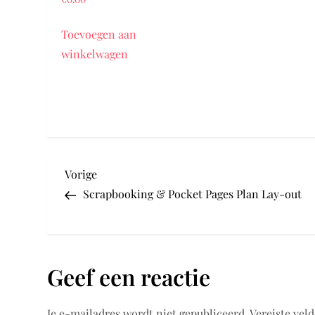
Toevoegen aan
winkelwagen
B
Vorig
Vorige
bericht
Scrapbooking & Pocket Pages Plan Lay-out
e
r
Geef een reactie
i
c
Je e-mailadres wordt niet gepubliceerd.
Vereiste vel