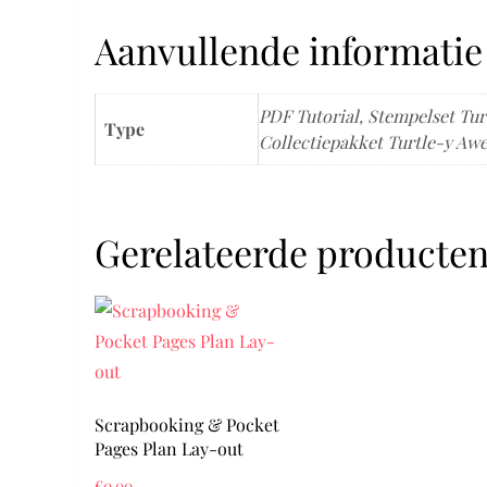
Aanvullende informatie
PDF Tutorial, Stempelset Tu
Type
Collectiepakket Turtle-y A
Gerelateerde producte
Scrapbooking & Pocket
Pages Plan Lay-out
€
0.00