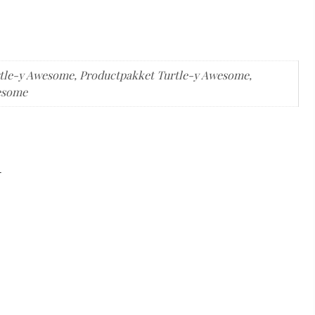
rtle-y Awesome, Productpakket Turtle-y Awesome,
wesome
n