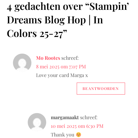
c
4 gedachten over “
Stampin’
h
Dreams Blog Hop | In
t
Colors 25-27
”
n
Mo Rootes
schreef:
a
8 mei 2025 om 7:07 PM
v
Love your card Marga x
i
BEANTWOORDEN
g
a
margamaakt
schreef:
10 mei 2025 om 6:30 PM
t
Thank you