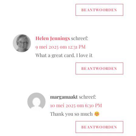
i
BEANTWOORDEN
e
Helen Jennings
schreef:
9 mei 2025 om 12:31 PM
What a great card. I love it
BEANTWOORDEN
margamaakt
schreef:
10 mei 2025 om 6:30 PM
Thank you so much
BEANTWOORDEN