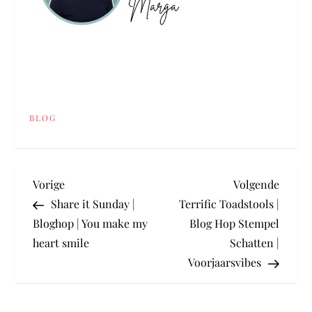
BLOG
B
Vorig
Volge
Vorige
Volgende
bericht
berich
Share it Sunday |
Terrific Toadstools |
e
Bloghop | You make my
Blog Hop Stempel
heart smile
Schatten |
r
Voorjaarsvibes
i