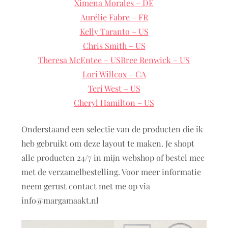
Ximena Morales – DE
Aurélie Fabre – FR
Kelly Taranto – US
Chris Smith – US
Theresa McEntee – US
Bree Renwick – US
Lori Willcox – CA
Teri West – US
Cheryl Hamilton – US
Onderstaand een selectie van de producten die ik
heb gebruikt om deze layout te maken. Je shopt
alle producten 24/7 in mijn webshop of bestel mee
met de verzamelbestelling. Voor meer informatie
neem gerust contact met me op via
info@margamaakt.nl