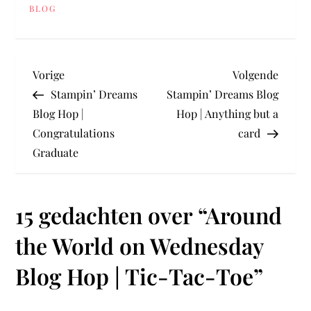
BLOG
B
Vorig
Volge
Vorige
Volgende
bericht
berich
Stampin’ Dreams
Stampin’ Dreams Blog
e
Blog Hop |
Hop | Anything but a
Congratulations
card
r
Graduate
i
c
15 gedachten over “
Around
h
the World on Wednesday
t
Blog Hop | Tic-Tac-Toe
”
n