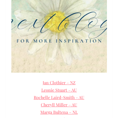
Jan Clothier – NZ
Leonie Stuart – AU
Rochelle Laird-Smith – AU
Cheryll Miller – AU
Marga Bultena – NL