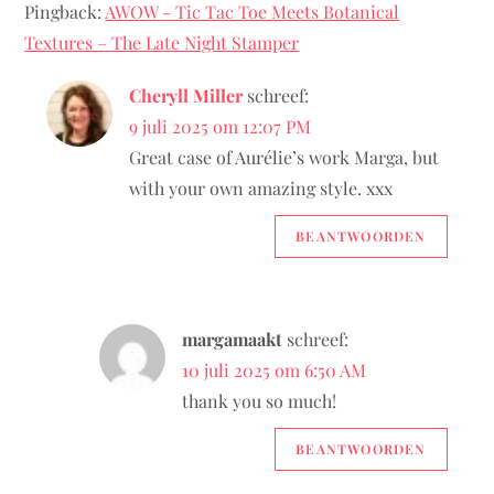
Pingback:
AWOW - Tic Tac Toe Meets Botanical
a
Textures – The Late Night Stamper
v
Cheryll Miller
schreef:
9 juli 2025 om 12:07 PM
i
Great case of Aurélie’s work Marga, but
with your own amazing style. xxx
g
BEANTWOORDEN
a
t
margamaakt
schreef:
i
10 juli 2025 om 6:50 AM
e
thank you so much!
BEANTWOORDEN