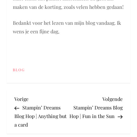
maken van de korting, zoals velen hebben gedaan!
Bedankt voor het lezen van mijn blog vandaag. Ik
wens je een fijne dag,
BLOG
B
Vorig
Volge
Vorige
Volgende
bericht
berich
Stampin’ Dreams
Stampin’ Dreams Blog
e
Blog Hop | Anything but
Hop | Fun in the Sun
a card
r