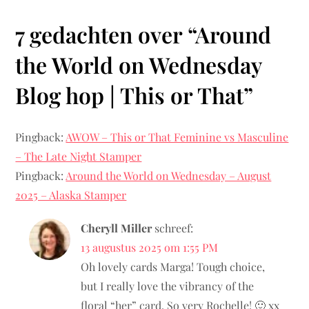
i
7 gedachten over “
Around
c
the World on Wednesday
h
Blog hop | This or That
”
t
Pingback:
AWOW – This or That Feminine vs Masculine
n
– The Late Night Stamper
a
Pingback:
Around the World on Wednesday – August
2025 – Alaska Stamper
v
Cheryll Miller
schreef:
i
13 augustus 2025 om 1:55 PM
Oh lovely cards Marga! Tough choice,
g
but I really love the vibrancy of the
a
floral “her” card. So very Rochelle! 🙂 xx