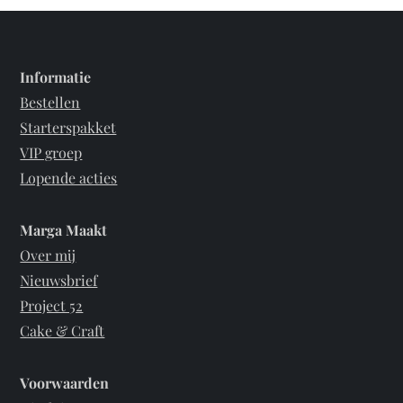
Informatie
Bestellen
Starterspakket
VIP groep
Lopende acties
Marga Maakt
Over mij
Nieuwsbrief
Project 52
Cake & Craft
Voorwaarden