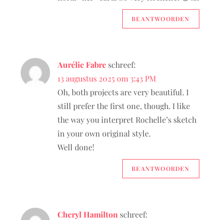
t
BEANTWOORDEN
i
e
Aurélie Fabre
schreef:
13 augustus 2025 om 3:43 PM
Oh, both projects are very beautiful. I
still prefer the first one, though. I like
the way you interpret Rochelle’s sketch
in your own original style.
Well done!
BEANTWOORDEN
Cheryl Hamilton
schreef: