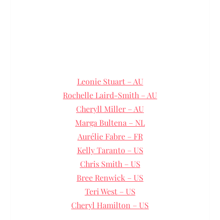
Leonie Stuart – AU
Rochelle Laird-Smith – AU
Cheryll Miller – AU
Marga Bultena – NL
Aurélie Fabre – FR
Kelly Taranto – US
Chris Smith – US
Bree Renwick – US
Teri West – US
Cheryl Hamilton – US