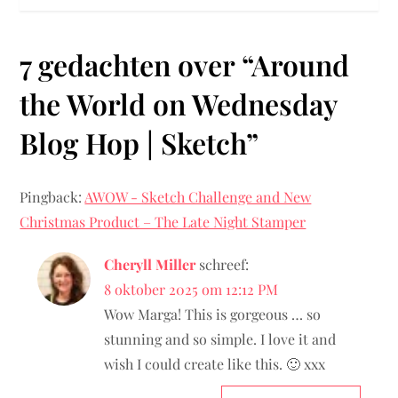
r
7 gedachten over “
Around
i
the World on Wednesday
c
Blog Hop | Sketch
”
h
t
Pingback:
AWOW - Sketch Challenge and New
Christmas Product – The Late Night Stamper
n
Cheryll Miller
schreef:
a
8 oktober 2025 om 12:12 PM
v
Wow Marga! This is gorgeous … so
stunning and so simple. I love it and
i
wish I could create like this. 🙂 xxx