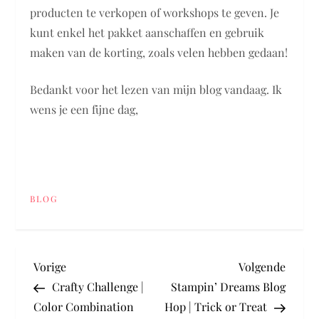
producten te verkopen of workshops te geven. Je
kunt enkel het pakket aanschaffen en gebruik
maken van de korting, zoals velen hebben gedaan!
Bedankt voor het lezen van mijn blog vandaag. Ik
wens je een fijne dag,
BLOG
B
Vorig
Volge
Vorige
Volgende
bericht
berich
Crafty Challenge |
Stampin’ Dreams Blog
e
Color Combination
Hop | Trick or Treat