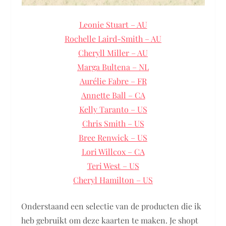
Leonie Stuart – AU
Rochelle Laird-Smith – AU
Cheryll Miller – AU
Marga Bultena – NL
Aurélie Fabre – FR
Annette Ball – CA
Kelly Taranto – US
Chris Smith – US
Bree Renwick – US
Lori Willcox – CA
Teri West – US
Cheryl Hamilton – US
Onderstaand een selectie van de producten die ik
heb gebruikt om deze kaarten te maken. Je shopt