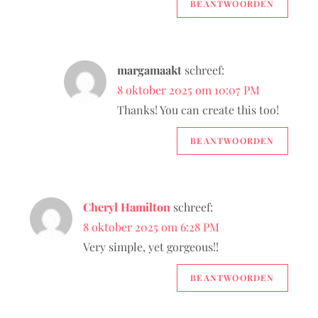
g
BEANTWOORDEN
a
t
margamaakt
schreef:
8 oktober 2025 om 10:07 PM
i
Thanks! You can create this too!
e
BEANTWOORDEN
Cheryl Hamilton
schreef:
8 oktober 2025 om 6:28 PM
Very simple, yet gorgeous!!
BEANTWOORDEN