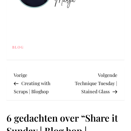
BLOG
B
Vorig
Volge
Vorige
Volgende
bericht
berich
Creating with
Technique Tuesday |
e
Scraps | Bloghop
Stained Glass
r
6 gedachten over “
Share it
i
Sunday | Blog hop |