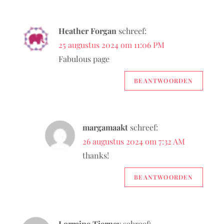
i
e
Heather Forgan
schreef:
25 augustus 2024 om 11:06 PM
Fabulous page
BEANTWOORDEN
margamaakt
schreef:
26 augustus 2024 om 7:32 AM
thanks!
BEANTWOORDEN
Lorraine Tierney
schreef: