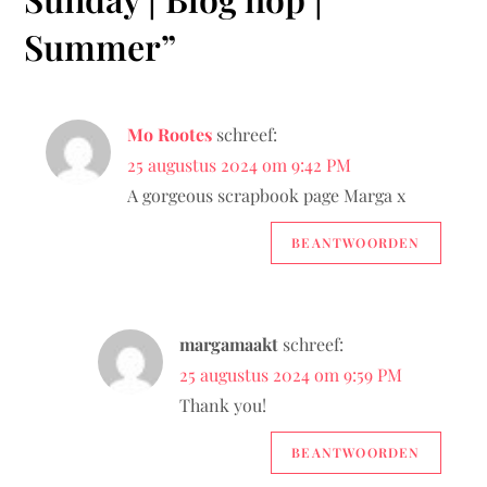
c
Summer
”
h
t
Mo Rootes
schreef:
n
25 augustus 2024 om 9:42 PM
A gorgeous scrapbook page Marga x
a
BEANTWOORDEN
v
i
margamaakt
schreef:
g
25 augustus 2024 om 9:59 PM
a
Thank you!
t
BEANTWOORDEN