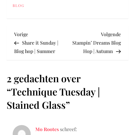
BLOG
B
Vorig
Volge
Vorige
Volgende
bericht
berich
Share it Sunday |
Stampin’ Dreams Blog
e
Blog hop | Summer
Hop | Autumn
r
2 gedachten over
i
“
Technique Tuesday |
c
Stained Glass
”
h
t
Mo Rootes
schreef: