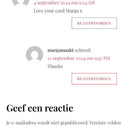
n
4 september 2024 om 9:24 AM
Love your card Marga x
a
BEANTWOORDEN
v
i
margamaakt
schreef:
g
12 september 2024 om 9:47 PM
a
Thanks
t
BEANTWOORDEN
i
Geef een reactie
e
Je e-mailadres wordt niet gepubliceerd.
Vereiste velden