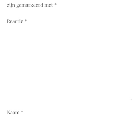
h
zijn gemarkeerd met
*
t
Reactie
*
n
a
v
i
g
a
Naam
*
t
i