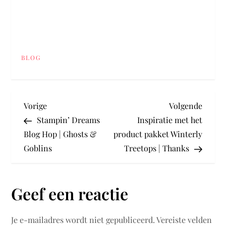
BLOG
B
Vorig
Volge
Vorige
Volgende
bericht
berich
Stampin’ Dreams
Inspiratie met het
e
Blog Hop | Ghosts &
product pakket Winterly
Goblins
Treetops | Thanks
r
i
Geef een reactie
c
Je e-mailadres wordt niet gepubliceerd.
Vereiste velden