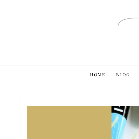
Ga
naar
de
inhoud
HOME
BLOG