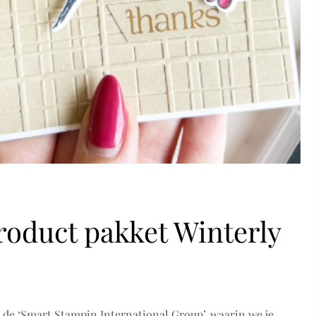
product pakket Winterly
de ‘Smart Stampin International Group’, waarin we je