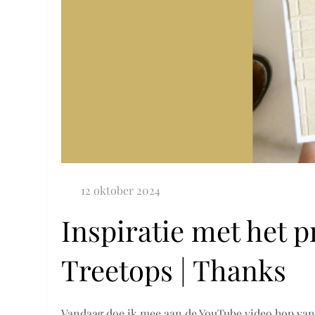
Inspiratie met het 
Treetops | Thanks
Vandaag doe ik mee aan de YouTube video hop van 