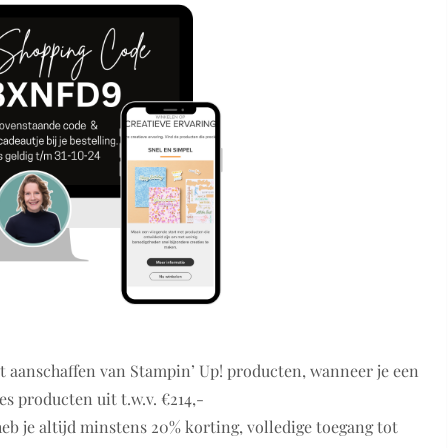
 het aanschaffen van Stampin’ Up! producten, wanneer je een
es producten uit t.w.v. €214,-
eb je altijd minstens 20% korting, volledige toegang tot